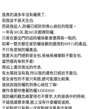
我真的滿多年沒有曬黑了,
但我並不是天生白,
而是我這人,防曬已經防到喪心病狂的程度。
一年有365天,我365天都擦防曬,
只差在要出門的話防曬係數會選擇高一點的,
如果一整天都在家防曬係數則選用約SPF15的產品,
不只有塗抹防曬產品,
我夏天出門絕對是全包,長袖長褲連鞋子都全包,
當然還有傘和手套!
再加上晝伏夜出的作息,
有太陽就沒有我,所以我的膚色已經近乎蒼白,
是全身性的不是只有臉,臉可能還比較黃,
我就說我防曬防到喪心病狂了嘛!
連作息都呼應著防曬XDDDDD
我防曬的觀念啟蒙得也不算早,大約是高中的時候,
不過我還算幸運,臉上沒有什麼曬斑或疤,
之前點痣只有我一次就點掉沒再長出來過,