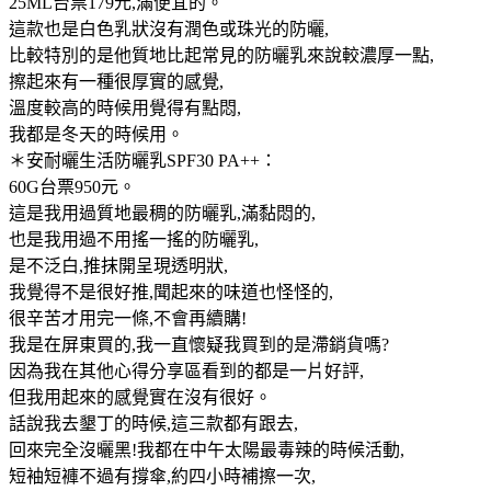
25ML台票179元,滿便宜的。
這款也是白色乳狀沒有潤色或珠光的防曬,
比較特別的是他質地比起常見的防曬乳來說較濃厚一點,
擦起來有一種很厚實的感覺,
溫度較高的時候用覺得有點悶,
我都是冬天的時候用。
＊安耐曬生活防曬乳SPF30 PA++：
60G台票950元。
這是我用過質地最稠的防曬乳,滿黏悶的,
也是我用過不用搖一搖的防曬乳,
是不泛白,推抹開呈現透明狀,
我覺得不是很好推,聞起來的味道也怪怪的,
很辛苦才用完一條,不會再續購!
我是在屏東買的,我一直懷疑我買到的是滯銷貨嗎?
因為我在其他心得分享區看到的都是一片好評,
但我用起來的感覺實在沒有很好。
話說我去墾丁的時候,這三款都有跟去,
回來完全沒曬黑!我都在中午太陽最毒辣的時候活動,
短袖短褲不過有撐傘,約四小時補擦一次,