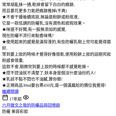
常常胡亂抹一通,乾掉會留下白白的痕跡,
而且要花更多力氣把痕跡推掉(不爽)
★不會干擾後續底妝,無論是粉餅或粉底液,
它是一款低調的防曬乳,沒有潤色和遮瑕效果。
★味道不好聞,有一股無添加的感覺,
現在防曬不流行來點香味嗎?
★使用起來的感覺是滿保溼的,有些防曬乳剛上完可能覺得還
好,
等到要上妝的時候才覺得好像很乾,使用粉餅上妝的話剛完妝
粉感會很重,
這款不會,剛擦完到要上妝的時候都不感覺乾燥。
★控不控油就不清楚了,妖本身是個沒什麼油份的人!
★乳狀不黏不悶也不油膩,算你狠!
★正規商品30ml要台票450元,是一個滿尷尬的價位我覺得!
繼續閱讀
17年前
六月徵文之我的防曬品與回憶錄
防曬
美容彩妝