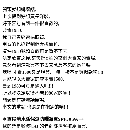
開頭就想講壞話,
上次提到好想買長洋裝,
好不容易看到一件很喜歡的,
要價1980,
我自己曾經賣過韓貨,
用看的也抓得到個大概價位,
這件1980我超喜歡可是買不下去,
決定放棄之後,某天逛Y拍的某個大賣家的賣場,
竟然看到這款買不下去又念念不忘的長洋裝,
嘿嘿,才賣1580又是現貨,一模一樣不是類似款唷!!!!
只能說以大賣家的成本賣1580,
賣到1980可真是驚人呢!!!
所以我決定以後不看1980家的貨!!!
開頭是在講壞話無誤,
本文的重點,也還是在抱怨的唷!!!
＊露得清水活保濕防曬凝露SPF30 PA++：
我的確是腦波很弱的看到部落客推薦而買,