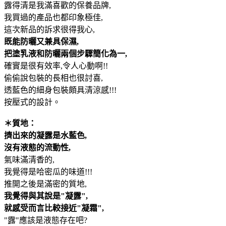
露得清是我滿喜歡的保養品牌,
我買過的產品也都印象極佳,
這次新品的訴求很得我心,
既能防曬又兼具保濕,
把塗乳液和防曬兩個步驟簡化為一,
確實是很有效率,令人心動啊!!
偷偷說包裝的長相也很討喜,
透藍色的細身包裝頗具清涼感!!!
按壓式的設計。
＊質地：
擠出來的凝露是水藍色,
沒有液態的流動性,
氣味滿清香的,
我覺得是哈密瓜的味道!!!
推開之後是滿密的質地,
我覺得與其說是"凝露",
就感受而言比較接近"凝霜",
"露"應該是液態存在吧?