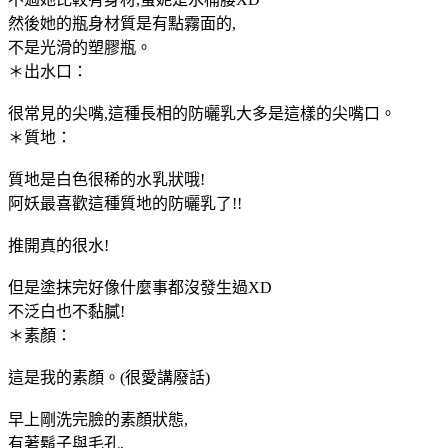
然後她的瓶身材質是有點霧面的,
不是光滑的塑膠瓶。
＊出水口：
很常見的尖嘴,這種長相的防曬乳大多是這樣的尖嘴口。
＊質地：
質地是白色很稀的水乳狀哦!
阿妖最喜歡這種質地的防曬乳了!!
推開真的很水!
但是塗抹完好像什麼事都沒發生過XD
不泛白也不黏膩!
＊素顏：
這是我的素顏。(很愛講廢話)
早上剛洗完臉的素顏狀態,
有著鬍子與毛孔,