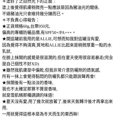
＊塗好了之自然光下的正面：
塗上後覺得肌膚稍微亮一點應該是因為豬油光的關係,
不過豬油光只會維持幾分鐘而已。
＊不負責心得報告：
★正貨規格60g,台票950元,
偏高的專櫃防曬品價,有SPF50+/PA+++。
★開這罐前我用的是ALLIE,可想而知我對這罐沒有愛,
因為覺得不夠清爽,質地和ALLIE比起來是稍微厚重一點的水
乳狀,
在臉上抹開的感覺是很滋潤的,但在夏天使用很容易暴走(完全
是自己個性不好XD)
★雖然我肌膚是中偏乾,但我非常介意防曬劑的透氣感,
所有一抹上會覺得黏悶的防曬乳都只能跟說聲再會!
★抹開後有一點淡淡的香味,
我也不太確定那算不算是香味,
就是雪肌精那種調調的味道!
★夏天沒有愛,用了幾次就放著了,後來天氣轉冷後才再拿出來
用,
一用就覺得這根本是為冬天而生的東西嘛!