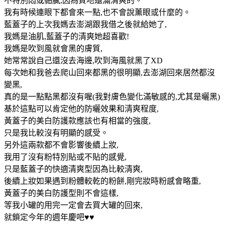
不特別悶或黏膩,因為質地還滿清爽的。
我有時候連眼下都會來一點,也不會說薰眼或什麼的。
藍蓋子的上次我媽去澎湖跟我借之後就給她了,
我媽是油肌,藍蓋子的清爽她超喜歡!
我媽是吹到風就會黑的膚質,
她常常說自己還沒去海邊,吹到海風就黑了XD
每次她和我爸去爬山回來都黑的很明顯,去澎湖回來居然都沒
變黑,
真的是一點點黑都沒有喔(我對膚色變化滿敏感的,尤其是曬黑)
基於這點可以肯定他的防曬效果和清爽程度,
黃蓋子的美白防護款應該也有相當的強度,
只是我比較沒有明顯的感受。
另外這兩款都不會影響後續上妝,
我用了沒有粉特別貼或不貼的感覺,
只是藍蓋子的快適清爽型因為比較清爽,
後續上妝如果遇到粉體較乾的粉餅,剛完妝時粉感會略重,
黃蓋子的美白防護型則不會這樣,
等我小罐的用完一定會去買大罐的回來,
就鎖定今年的週年慶吧♥♥