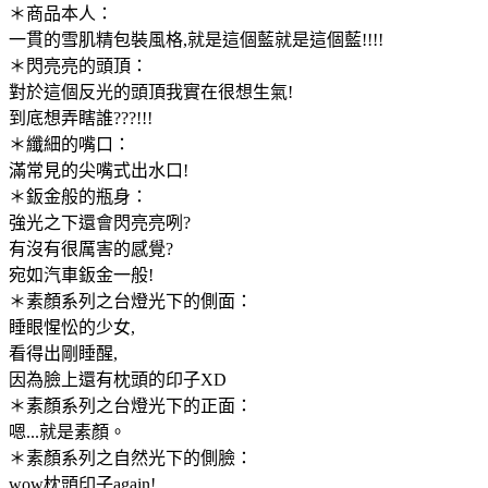
＊商品本人：
一貫的雪肌精包裝風格,就是這個藍就是這個藍!!!!
＊閃亮亮的頭頂：
對於這個反光的頭頂我實在很想生氣!
到底想弄瞎誰???!!!
＊纖細的嘴口：
滿常見的尖嘴式出水口!
＊鈑金般的瓶身：
強光之下還會閃亮亮咧?
有沒有很厲害的感覺?
宛如汽車鈑金一般!
＊素顏系列之台燈光下的側面：
睡眼惺忪的少女,
看得出剛睡醒,
因為臉上還有枕頭的印子XD
＊素顏系列之台燈光下的正面：
嗯...就是素顏。
＊素顏系列之自然光下的側臉：
wow枕頭印子again!