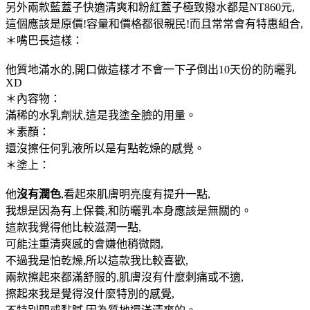
另外兩款藍蓋子快適清爽和粉紅蓋子極致撥水都是NT860元,
這個應該是原價!容量和價格都很親民!而且常常會有特惠組合,
＊嘴巴長這樣：
他質地滿水的,開口做這樣才不會一下子倒出10天份的防曬乳
XD
＊內容物：
滿稀的水乳劑狀,這是我塗全臉的用量。
＊素顏：
還沒擦任何乳液所以是有點乾燥的感覺。
＊塗上：
他
沒有潤色
,看起來肌膚明亮度有提升一點,
我想是因為有上保養,和防曬乳本身應該是無關的。
這款我覺得他比較滋潤一點,
可能注重清爽感的會嫌他稍微悶,
不過我是怕乾燥,所以這款我比較喜歡,
兩款擦起來都滿舒服的,肌膚沒有什麼刺痛或不適,
擦起來我是覺得沒什麼特別的感覺,