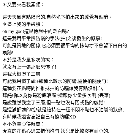
＊又要來看我素顏：
這天天氣有點陰陰的,自然光下拍出來的感覺有點暗。
＊塗上我的半邊臉：
oh my god!這是傳說中的泛白嗎?
這是我用平常擦防曬的手法(拍)之後發生的憾事!
可能是質地的關係,它必須要很平均的抹勻才不會留下白白的
痕跡!
＊於是我少量多次的擦：
就沒有上一張那麼恐怖了!
這我大概塗了三層,
可能我用慣了allie那種比較水的防曬,隨便拍隨便勻!
這種要花點時間推推抹抹的防曬讓我有點沒耐心,
拜託!你以為你是粉底液喔?還跟你少量多次咧!(丟筆)
是說雖然我塗了三層,但一點也沒有悶或黏的感覺!
是還滿舒適的啦!就是維持在一種不悶不黏也不油膩的狀態,
有時候我還會忘記自己有擦防曬XD
＊不負責心得時間：
★真的花點心思去把他推勻,妖兒是比較沒有耐心的,