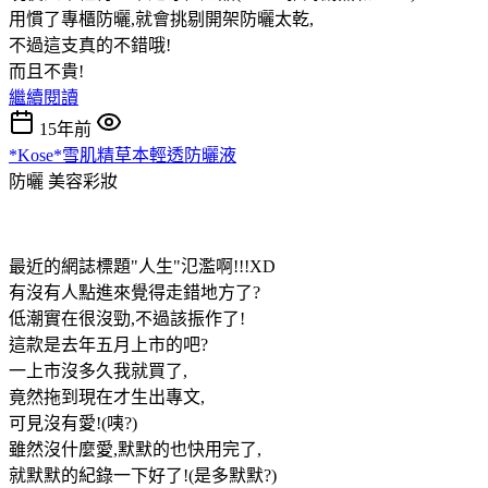
用慣了專櫃防曬,就會挑剔開架防曬太乾,
不過這支真的不錯哦!
而且不貴!
繼續閱讀
15年前
*Kose*雪肌精草本輕透防曬液
防曬
美容彩妝
最近的網誌標題"人生"氾濫啊!!!XD
有沒有人點進來覺得走錯地方了?
低潮實在很沒勁,不過該振作了!
這款是去年五月上市的吧?
一上市沒多久我就買了,
竟然拖到現在才生出專文,
可見沒有愛!(咦?)
雖然沒什麼愛,默默的也快用完了,
就默默的紀錄一下好了!(是多默默?)