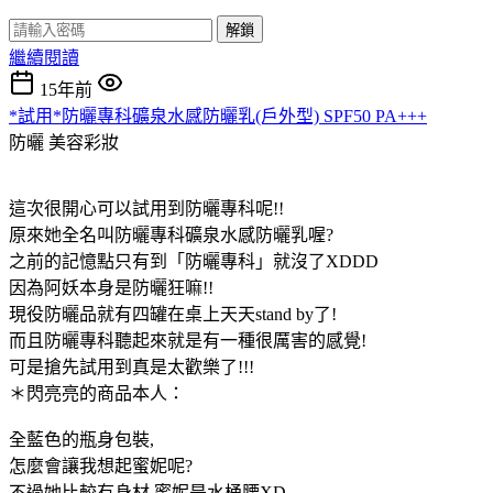
解鎖
繼續閱讀
15年前
*試用*防曬專科礦泉水感防曬乳(戶外型) SPF50 PA+++
防曬
美容彩妝
這次很開心可以試用到防曬專科呢!!
原來她全名叫防曬專科礦泉水感防曬乳喔?
之前的記憶點只有到「防曬專科」就沒了XDDD
因為阿妖本身是防曬狂嘛!!
現役防曬品就有四罐在桌上天天stand by了!
而且防曬專科聽起來就是有一種很厲害的感覺!
可是搶先試用到真是太歡樂了!!!
＊閃亮亮的商品本人：
全藍色的瓶身包裝,
怎麼會讓我想起蜜妮呢?
不過她比較有身材,蜜妮是水桶腰XD