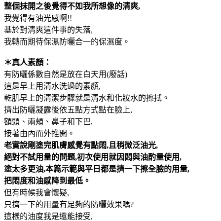
整個抹開之後覺得不如我所想像的清爽,
我覺得有油光感啊!!
基於對清爽這件事的失落,
我轉而期待保濕防曬合一的保濕度。
＊真人素顏：
有防曬係數自然是放在白天用(廢話)
這是早上用清水洗過的素顏,
乾肌早上的清潔步驟就是清水和化妝水的擦拭。
擠出防曬凝露後依五點方式點在臉上,
額頭、兩頰、鼻子和下巴,
接著由內而外推開。
老實說剛塗完肌膚感覺有點悶,且稍微泛油光,
絕對不試用量的問題,初次使用就因悶與油酌量使用,
塗太多更油,本篇示範與平日都是擠一下擦全臉的用量,
把悶度和油感降到最低。
但有時候我會懷疑,
只擠一下的用量有足夠的防曬效果嗎?
這樣的油度我是還能接受,