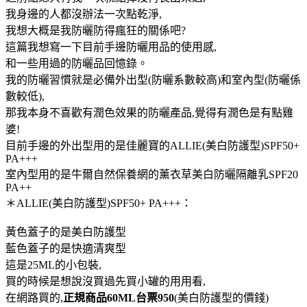
我身邊的人都沒辦法一次點乾淨,
我想大概是我防曬防得瘋狂的關係吧?
這篇我想寫一下目前手邊防曬用品的使用感,
和一些用過的防曬品回憶錄。
我的防曬習慣就是必備外出型(防曬系數較高)和室內型(防曬係
數較低),
那我本身不喜歡有潤色效果的防曬產品,覺得有潤色是有點雞
婆!
目前手邊的外出型用的是佳麗寶的ALLIE(美白防護型)SPF50+
PA+++
室內型用的是牛爾自然保養網的薰衣草美白防曬隔離乳SPF20
PA++
＊ALLIE(美白防護型)SPF50+ PA+++：
黃色蓋子的是美白防護型
藍色蓋子的是快適清爽型
這是25ML的小包裝,
買的時候是想說沒買過先買小罐的用用看,
在網路買的,
正規商品60ML台票950
(美白防護型的價錢)