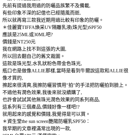
先前有提過我用過的防曬品族繁不及備載,
有些印象不深的記億也已經隨風而逝,
所以就再寫三款我近期用過比較有印象的防曬。
＊佳麗寶TIFFA煥采UV隔離乳液(珠光型)SPF50
應該是25ML或30ML吧?
價錢是NT250元
我在網路上找不到這張的大圖,
所以回去翻自己的舊文裁圖。
這款是珠光型,水乳狀粉色帶金色珠光,
瓶口也是做像ALLIE那樣,當時是看到牛爾說這款和ALLIE很
像才買的,
擦起來很清爽,我擦防曬習慣用"拍"的手法把防曬拍到臉上。
不過他有潤色效果,我後來就沒續購了,
也許會試試其他無珠光潤色效果的同系列商品,
這系列有三個產品,價錢好像一樣吧!?
就用起來的感覺和價錢,我覺得是可以買。
＊資生堂the sun screen艷陽防曬乳SPF50：
我早期的文章裡滿常出現的一款,