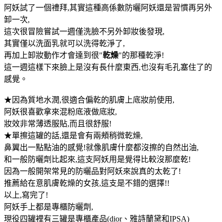
阿妖試了一個禮拜,其實這種高係數防曬阿妖還是習慣再另外
卸一次,
這次很冒險嘗試一週僅洗臉不另外卸妝後發現,
其實僅以洗面乳就可以洗得乾淨了,
再加上卸妝動作才會達到很"
乾燥
"的那種乾淨!
這一週這樣下來臉上是沒有長什麼東西,也沒有毛孔塞住了的
感覺。
★因為質地水潤,很適合偏乾的肌膚上底妝前使用,
阿妖很喜歡拿來混粉底液做底妝,
妝效非常薄透服貼,而且很舒服!
★單擦這罐的話,還是會有兩頰稍微乾燥,
鼻翼出一點點油的感覺!就像肌膚什麼都沒擦的自然出油,
和一般防曬劑比起來,這支阿妖用是覺得比較沒那麼乾!
因為一般開架常見的防曬品對阿妖來說真的太乾了!
推薦給在意肌膚乾燥的女孩,這支是不錯的選擇!!
以上,寫完了!
阿妖手上都是專櫃防曬劑,
現役四罐裡有三罐是專櫃產品(dior、雅詩蘭黛和IPSA)