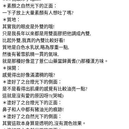
＊素顏之自然光下的正面：
一下子放上大量素顏有人想吐了嗎?
＊質地：
其實我的眼皮是外雙的哦!
只是我長年以來都是用雙面膠把他調成內雙,
比起外雙,我真的內雙比較好看!
質地是白色水乳狀,略為厚重一點,
然後有著雪肌精一貫的氣味,
就是那種好像混了薏仁山藥當歸黃耆(?)那種漢方味。
＊抹開：
感覺得出好像滿濃稠的哦?
＊塗好了之台燈光下的側面：
是不是看得出肌膚的感覺有比較油亮一點?
這就是沒有愛的原因呀!!(哭喊)
＊塗好了之台燈光下的正面：
鼻子和人中都有豬油光的痕跡!
＊塗好了之自然光下的側面：
其實這款本身算是透明的,沒有潤色效果。