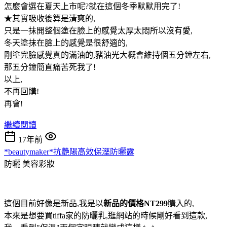
怎麼會選在夏天上市呢?就在這個冬季默默用完了!
★其實吸收後算是清爽的,
只是一抹開整個塗在臉上的感覺太厚太悶所以沒有愛,
冬天塗抹在臉上的感覺是很舒適的,
剛塗完臉感覺真的滿油的,豬油光大概會維持個五分鐘左右,
那五分鐘簡直痛苦死我了!
以上,
不再回購!
再會!
繼續閱讀
17年前
*beautymaker*抗艷陽高效保溼防曬露
防曬
美容彩妝
這個目前好像是新品,我是以
新品的價格NT299
購入的,
本來是想要買tiffa家的防曬乳,逛網站的時候剛好看到這款,