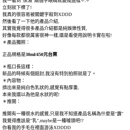
我一看到"保濕"兩個字眼睛就變成這樣✧.✧
立刻就下標了!
我真的很容易被關鍵字殺到XDDD
然後看了一下他的產品介紹,
其實我覺得很多產品介紹都是純娛樂性質,
好像每款都很厲害很神一樣,還是看使用說明卡實在啦!
＊產品獨照：
正品規格是
30ml/450元台票
＊瓶口長這樣：
新品的時候有個鋁封,我沒有特別拍照就是了。
＊內容物：
擠出來是純白色乳狀的,感覺有點厚重,
本來我還以為他是水狀的呢!
＊推開：
推開有一種很水的感覺,只是我不知道產品名稱為什麼是"露"
我覺得應該是"乳",maybe是一種噱頭吧!?
你看我的手毛在裡面游泳XDDDD