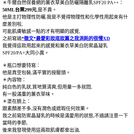
＊牛爾自然保養網的薰衣草美白防曬隔離乳SPF20 PA++：
50ML台票299元
,是不貴。
他是主打物理性防曬,我是不覺得物理性和化學性用起來有什
麼差別啦,
可能肌膚敏感一點的才有明顯的感覺,
之前寫過
*徵文*最愛彩妝底妝篇之我消耗的很慢XD
我覺得這款用起來的感覺和薰衣草美白防禦晶凝乳
SPF20/PA+大同小異。
＊瓶口想要特寫：
他是真空包裝,滿平實的按壓頭。
＊內容物：
純白色的乳狀,質地算清爽,但用量一多就悶,
有一股滿重的薰衣草味。
＊塗在臉上：
跟素顏差不多,沒有潤色或遮瑕任何效果。
我之前寫防禦晶凝乳的時候是滿愛用的狀態,不過請注意一下
當時的季節,
後來我發現使用這兩款肌膚都會出油,