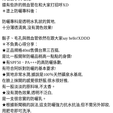
還有些許的微血管在和大家打招呼XD
＊塗上防曬專科後：
防曬專科是透明水乳狀的質地,
十分薄透清爽,沒有潤色效果!
鬍子、毛孔與微血管依然在跟大家say hello!XDDD
＊不負責心得分享：
★正品規格40ml售價台票三百摳,
是比一般開架防曬品稍高一點點的身價!
★有SPF50．PA+++的高防曬係數,
有符合阿妖對防曬的基本要求!
★質地非常水潤,據說是100％天然礦泉水基底,
在臉上抹開的感覺很舒服,很水很好推,
有一股淡淡的原料味,不太香。
★沒有潤色效果,透明不泛白,
是一支很忠實的防曬乳。
★根據新聞稿的說法,這支防曬強力抗水抗油,但不需另外卸妝,
用肥皂即可洗淨,