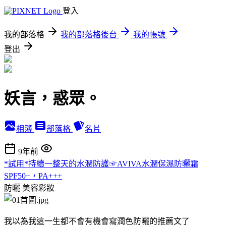
登入
我的部落格
我的部落格後台
我的帳號
登出
妖言，惑眾。
相簿
部落格
名片
9年前
*試用*持續一整天的水潤防護☞AVIVA水潤保濕防曬霜
SPF50+，PA+++
防曬
美容彩妝
我以為我這一生都不會有機會寫潤色防曬的推薦文了