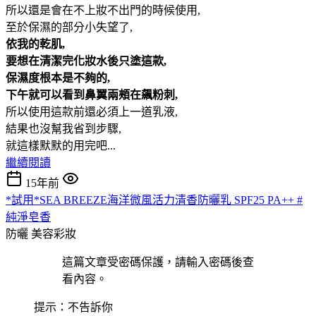
所以還是會在不上妝不出門的時候使用,
至於保濕的部分小失望了,
依我的乾肌,
要想在清潔完化妝水後只塗這款,
保濕度根本是不夠的,
下午就可以看到鼻翼兩頰在飆粉刺,
所以使用這款前還必須上一道乳液,
結果也沒幫我省到步驟,
就這樣默默的用完吧...
繼續閱讀
15年前
*試用*SEA BREEZE海洋微風活力清香防曬乳 SPF25 PA++ #
純淨皂香
防曬
美容彩妝
這篇文章受密碼保護，請輸入密碼後查
看內容。
提示：不告訴你