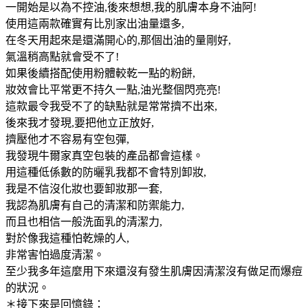
一開始是以為不控油,後來想想,我的肌膚本身不油阿!
使用這兩款確實有比別家出油量還多,
在冬天用起來是還滿開心的,那個出油的量剛好,
氣溫稍高點就會受不了!
如果後續搭配使用粉體較乾一點的粉餅,
妝效會比平常更不持久一點,油光整個閃亮亮!
這款最令我受不了的缺點就是常常擠不出來,
後來我才發現,要把他立正放好,
擠壓他才不容易有空包彈,
我發現牛爾家真空包裝的產品都會這樣。
用這種低係數的防曬乳我都不會特別卸妝,
我是不信沒化妝也要卸妝那一套,
我認為肌膚有自己的清潔和防禦能力,
而且也相信一般洗面乳的清潔力,
對於像我這種怕乾燥的人,
非常害怕過度清潔。
至少我多年這麼用下來還沒有發生肌膚因清潔沒有做足而爆痘
的狀況。
＊接下來是回憶錄：