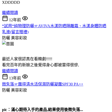
XDDDDD
繼續閱讀
12年前
*試用*純物理防曬☞AVIVA水漾防晒隔離霜、水漾身體防晒
乳液(留言贈禮)
防曬
美容彩妝
最近人家很認真在看韓劇!!!!!
看完百年的新娘之後覺得身心都被雷得很慘,
繼續閱讀
13年前
微失落☞露得清水活保濕防曬凝露SPF30 PA++
防曬
美容彩妝
pic：滿心期待入手的產品,結果使用後微失落...