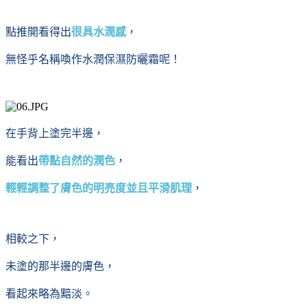
點推開看得出
很具水潤感
，
無怪乎名稱喚作水潤保濕防曬霜呢！
在手背上塗完半邊，
能看出
帶點自然的潤色
，
輕輕調整了膚色的明亮度並且平滑肌理
，
相較之下，
未塗的那半邊的膚色，
看起來略為黯淡。